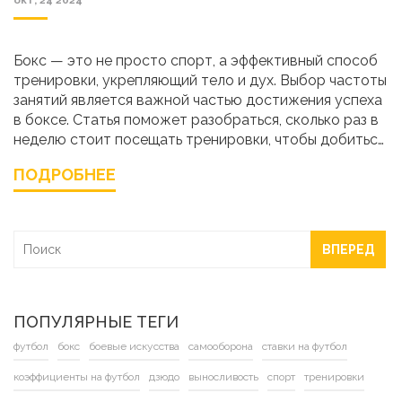
окт, 24 2024
Бокс — это не просто спорт, а эффективный способ
тренировки, укрепляющий тело и дух. Выбор частоты
занятий является важной частью достижения успеха
в боксе. Статья поможет разобраться, сколько раз в
неделю стоит посещать тренировки, чтобы добиться
оптимального прогресса. Мы обсудим, как выбрать
ПОДРОБНЕЕ
тренера, который поможет составить максимально
эффективный график и программу тренировок,
адаптированную под ваши цели и возможности.
ВПЕРЕД
ПОПУЛЯРНЫЕ ТЕГИ
футбол
бокс
боевые искусства
самооборона
ставки на футбол
коэффициенты на футбол
дзюдо
выносливость
спорт
тренировки