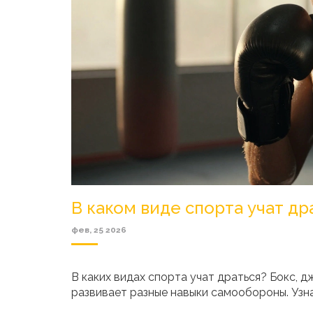
В каком виде спорта учат др
фев, 25 2026
В каких видах спорта учат драться? Бокс, д
развивает разные навыки самообороны. Узна