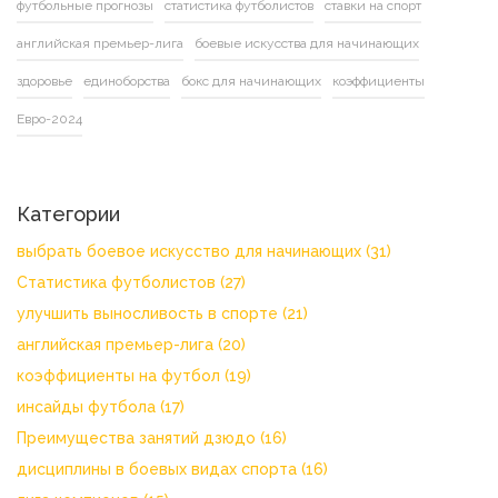
футбольные прогнозы
статистика футболистов
ставки на спорт
английская премьер-лига
боевые искусства для начинающих
здоровье
единоборства
бокс для начинающих
коэффициенты
Евро-2024
Категории
выбрать боевое искусство для начинающих
(31)
Статистика футболистов
(27)
улучшить выносливость в спорте
(21)
английская премьер-лига
(20)
коэффициенты на футбол
(19)
инсайды футбола
(17)
Преимущества занятий дзюдо
(16)
дисциплины в боевых видах спорта
(16)