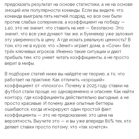
предсказать результат на основе статистики, а не на основе
эмоций или популярности команды
. Если вы видите, что
команда выиграла пять матчей подряд, но все они были
против слабых соперников, а коэффициент на победу —
1.40, это не значит, что ставить на неё — безопасно. Это
значит, что все уже думают так же, и букмекер уже заложил
эту уверенность в цену. А где искать реальную ценность? В
том, кто не в курсе, что «Зенит» играет дома, а «Сочи» без
трёх ключевых игроков. Именно такие ситуации и дают
прибыль тем, кто умеет читать коэффициенты, а не просто
верит в мифы.
В подборке статей ниже вы найдёте не теорию, а то, что
работает на практике. Как отличить «хороший»
коэффициент от «плохого». Почему в 2025 году ставки на
футбол стали проще, но одновременно и опаснее. Как найти
контору, где коэффициенты действительно выгодные, а не
просто красивые. И почему даже опытные беттеры
ошибаются, когда игнорируют один простой факт:
коэффициенты — это не предсказание, это цена на
вероятность. Выучите это — и вы уже впереди 80% тех, кто
делает ставки просто потому, что «так хочется».