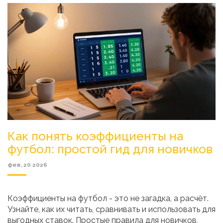
Как понять коэффициенты на
футбол: простой гид для новичков
фев, 20 2026
Коэффициенты на футбол - это не загадка, а расчёт.
Узнайте, как их читать, сравнивать и использовать для
выгодных ставок. Простые правила для новичков,