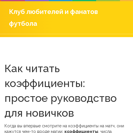
Клуб любителей и фанатов
футбола
Как читать
коэффициенты:
простое руководство
для новичков
Когда вы впервые смотрите на коэффициенты на матч, они
кажутся чем-то вроде магии:
коэффициенты
,
числа,