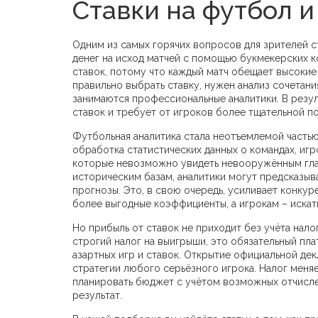
Ставки на футбол и
Одним из самых горячих вопросов для зрителей 
денег на исход матчей с помощью букмекерских 
ставок, потому что каждый матч обещает высоки
правильно выбрать ставку, нужен анализ сочетани
занимаются профессиональные аналитики. В резул
ставок и требует от игроков более тщательной п
Футбольная аналитика стала неотъемлемой частью
обработка статистических данных о командах, игр
которые невозможно увидеть невооружённым гла
историческим базам, аналитики могут предсказыв
прогнозы. Это, в свою очередь, усиливает конку
более выгодные коэффициенты, а игрокам – искать
Но прибыль от ставок не приходит без учёта нало
строгий
налог на выигрыши
,
это обязательный пла
азартных игр и ставок
. Открытие официальной дек
стратегии любого серьёзного игрока. Налог меня
планировать бюджет с учётом возможных отчисле
результат.