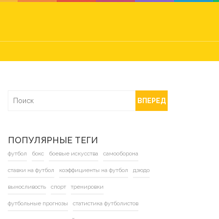
ВПЕРЕД
ПОПУЛЯРНЫЕ ТЕГИ
футбол
бокс
боевые искусства
самооборона
ставки на футбол
коэффициенты на футбол
дзюдо
выносливость
спорт
тренировки
футбольные прогнозы
статистика футболистов