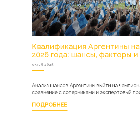
Квалификация Аргентины на
2026 года: шансы, факторы и
окт, 8 2025
Анализ шансов Аргентины выйти на чемпиона
сравнение с соперниками и экспертовый про
ПОДРОБНЕЕ