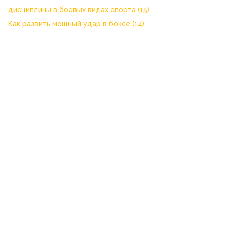
дисциплины в боевых видах спорта
(15)
Как развить мощный удар в боксе
(14)