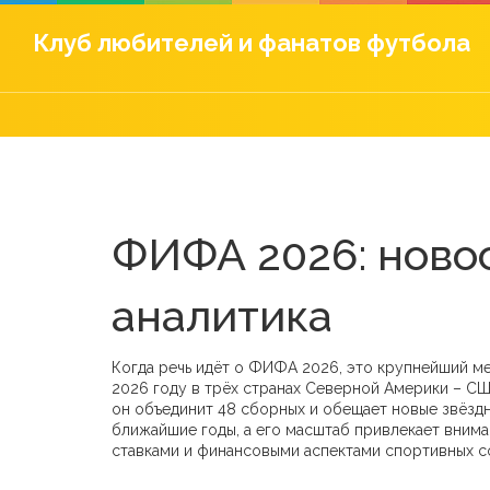
Клуб любителей и фанатов футбола
ФИФА 2026: новос
аналитика
Когда речь идёт о
ФИФА 2026
,
это крупнейший м
2026 году в трёх странах Северной Америки – СШ
он объединит 48 сборных и обещает новые звёздн
ближайшие годы, а его масштаб привлекает вниман
ставками и финансовыми аспектами спортивных с