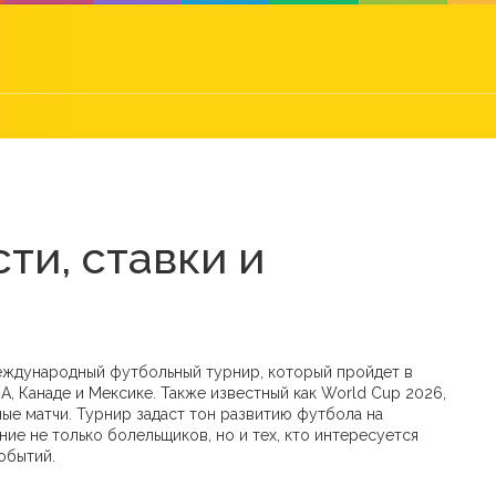
ти, ставки и
еждународный футбольный турнир, который пройдет в
А, Канаде и Мексике
. Также известный как
World Cup 2026
,
ые матчи. Турнир задаст тон развитию футбола на
ие не только болельщиков, но и тех, кто интересуется
обытий.