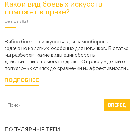
Какой вид боевых искусств
поможет в драке?
фев, 14 2025
Выбор боевого искусства для самообороны —
задача не из легких, особенно для новичков. В статье
мы разберем, какие виды единоборств
действительно помогут в драке. От рассуждений о
популярных стилях до сравнений их эффективности в
реальных ситуациях. Детальное описание различных
ПОДРОБНЕЕ
техник и подходов поможет читателю определиться
с подходящим выбором.
ВПЕРЕД
ПОПУЛЯРНЫЕ ТЕГИ