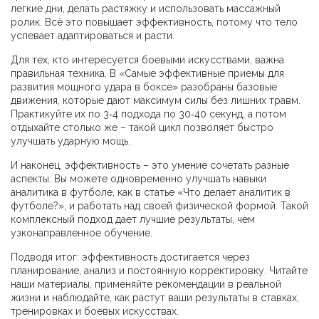
легкие дни, делать растяжку и использовать массажный
ролик. Всё это повышает эффективность, потому что тело
успевает адаптироваться и расти.
Для тех, кто интересуется боевыми искусствами, важна
правильная техника. В «Самые эффективные приемы для
развития мощного удара в боксе» разобраны базовые
движения, которые дают максимум силы без лишних травм.
Практикуйте их по 3‑4 подхода по 30‑40 секунд, а потом
отдыхайте столько же – такой цикл позволяет быстро
улучшать ударную мощь.
И наконец, эффективность – это умение сочетать разные
аспекты. Вы можете одновременно улучшать навыки
аналитика в футболе, как в статье «Что делает аналитик в
футболе?», и работать над своей физической формой. Такой
комплексный подход дает лучшие результаты, чем
узконаправленное обучение.
Подводя итог: эффективность достигается через
планирование, анализ и постоянную корректировку. Читайте
наши материалы, применяйте рекомендации в реальной
жизни и наблюдайте, как растут ваши результаты в ставках,
тренировках и боевых искусствах.