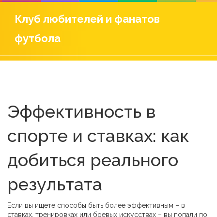
Клуб любителей и фанатов
футбола
Эффективность в
спорте и ставках: как
добиться реального
результата
Если вы ищете способы быть более эффективным – в
ставках, тренировках или боевых искусствах – вы попали по