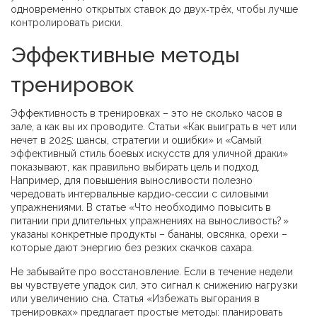
одновременно открытых ставок до двух‑трёх, чтобы лучше
контролировать риски.
Эффективные методы
тренировок
Эффективность в тренировках – это не сколько часов в
зале, а как вы их проводите. Статьи «Как выиграть в чет или
нечет в 2025: шансы, стратегии и ошибки» и «Самый
эффективный стиль боевых искусств для уличной драки»
показывают, как правильно выбирать цель и подход.
Например, для повышения выносливости полезно
чередовать интервальные кардио‑сессии с силовыми
упражнениями. В статье «Что необходимо повысить в
питании при длительных упражнениях на выносливость? »
указаны конкретные продукты – бананы, овсянка, орехи –
которые дают энергию без резких скачков сахара.
Не забывайте про восстановление. Если в течение недели
вы чувствуете упадок сил, это сигнал к снижению нагрузки
или увеличению сна. Статья «Избежать выгорания в
тренировках» предлагает простые методы: планировать