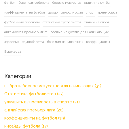
футбол
бокс
самооборона
боевые искусства
ставки на футбол
коэффициенты на футбол
дзюдо
выносливость
спорт
тренировки
футбольные прогнозы
статистика футболистов
ставки на спорт
английская премьер-лига
боевые искусства для начинающих
здоровье
единоборства
бокс для начинающих
коэффициенты
Евро-2024
Категории
выбрать боевое искусство для начинающих
(31)
Статистика футболистов
(27)
улучшить выносливость в спорте
(21)
английская премьер-лига
(20)
коэффициенты на футбол
(19)
инсайды футбола
(17)