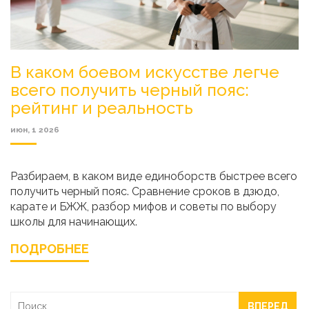
В каком боевом искусстве легче
всего получить черный пояс:
рейтинг и реальность
июн, 1 2026
Разбираем, в каком виде единоборств быстрее всего
получить черный пояс. Сравнение сроков в дзюдо,
карате и БЖЖ, разбор мифов и советы по выбору
школы для начинающих.
ПОДРОБНЕЕ
ВПЕРЕД