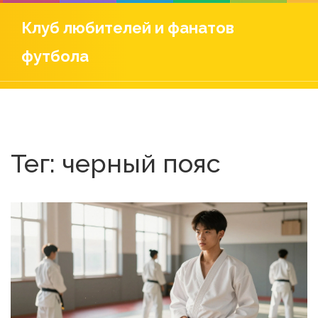
Клуб любителей и фанатов
футбола
Тег: черный пояс