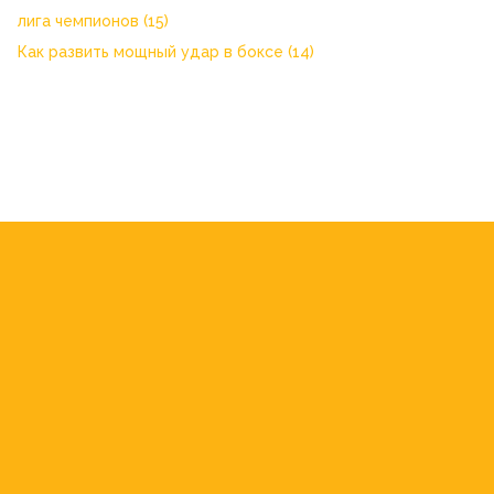
лига чемпионов
(15)
Как развить мощный удар в боксе
(14)