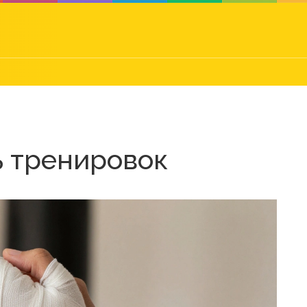
ь тренировок