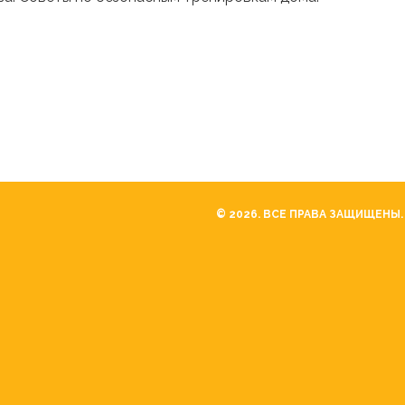
© 2026. ВСЕ ПРАВА ЗАЩИЩЕНЫ.