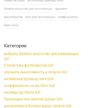
ставки на спорт
английская премьер-лига
боевые искусства для начинающих
здоровье
единоборства
бокс для начинающих
коэффициенты
Евро-2024
Категории
выбрать боевое искусство для начинающих
(31)
Статистика футболистов
(27)
улучшить выносливость в спорте
(21)
английская премьер-лига
(20)
коэффициенты на футбол
(19)
инсайды футбола
(17)
Преимущества занятий дзюдо
(16)
дисциплины в боевых видах спорта
(16)