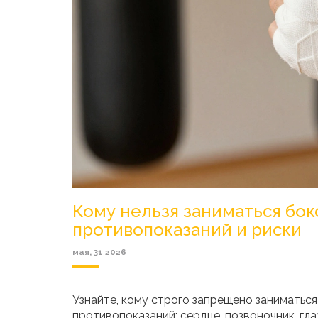
Кому нельзя заниматься бок
противопоказаний и риски
мая, 31 2026
Узнайте, кому строго запрещено заниматься
противопоказаний: сердце, позвоночник, гл