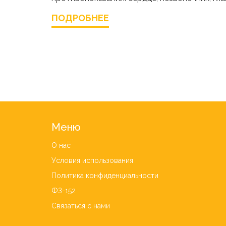
ПОДРОБНЕЕ
Меню
О нас
Условия использования
Политика конфиденциальности
ФЗ-152
Связаться с нами