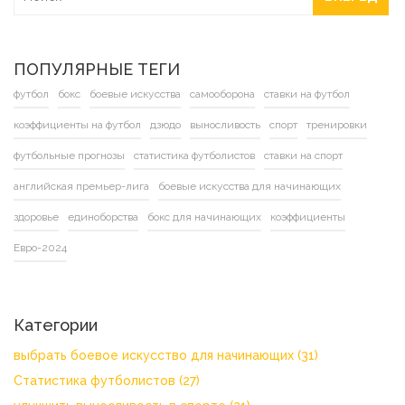
ПОПУЛЯРНЫЕ ТЕГИ
футбол
бокс
боевые искусства
самооборона
ставки на футбол
коэффициенты на футбол
дзюдо
выносливость
спорт
тренировки
футбольные прогнозы
статистика футболистов
ставки на спорт
английская премьер-лига
боевые искусства для начинающих
здоровье
единоборства
бокс для начинающих
коэффициенты
Евро-2024
Категории
выбрать боевое искусство для начинающих
(31)
Статистика футболистов
(27)