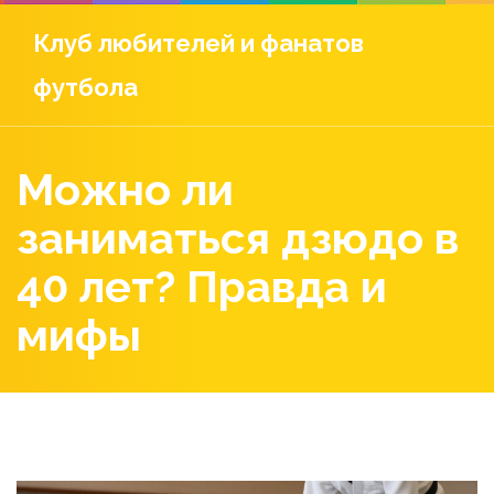
Клуб любителей и фанатов
футбола
Можно ли
заниматься дзюдо в
40 лет? Правда и
мифы