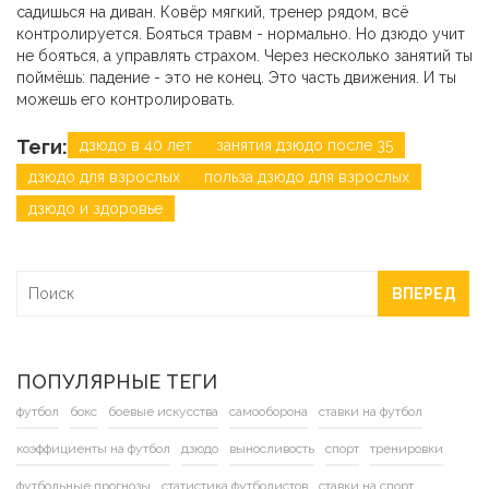
садишься на диван. Ковёр мягкий, тренер рядом, всё
контролируется. Бояться травм - нормально. Но дзюдо учит
не бояться, а управлять страхом. Через несколько занятий ты
поймёшь: падение - это не конец. Это часть движения. И ты
можешь его контролировать.
Теги:
дзюдо в 40 лет
занятия дзюдо после 35
дзюдо для взрослых
польза дзюдо для взрослых
дзюдо и здоровье
ВПЕРЕД
ПОПУЛЯРНЫЕ ТЕГИ
футбол
бокс
боевые искусства
самооборона
ставки на футбол
коэффициенты на футбол
дзюдо
выносливость
спорт
тренировки
футбольные прогнозы
статистика футболистов
ставки на спорт