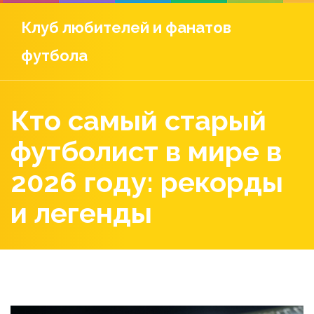
Клуб любителей и фанатов
футбола
Кто самый старый
футболист в мире в
2026 году: рекорды
и легенды