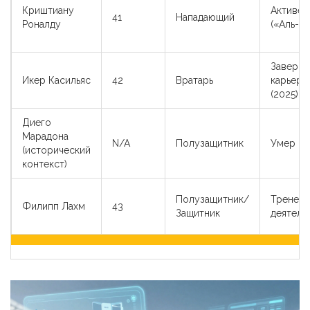
Криштиану
Активен
41
Нападающий
Роналду
(«Аль-Н
Заверш
Икер Касильяс
42
Вратарь
карьеру
(2025)
Диего
Марадона
N/A
Полузащитник
Умер
(исторический
контекст)
Полузащитник/
Тренерс
Филипп Лахм
43
Защитник
деятель