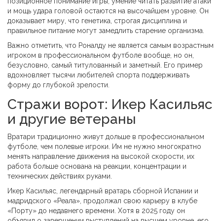
позиционное понимание игры, умение читать развитие атаки
и мощь удара головой остаются на высочайшем уровне. Он
доказывает миру, что генетика, строгая дисциплина и
правильное питание могут замедлить старение организма.
Важно отметить, что Роналду не является самым возрастным
игроком в профессиональном футболе вообще, но он,
безусловно, самый титулованный и заметный. Его пример
вдохновляет тысячи любителей спорта поддерживать
форму до глубокой зрелости.
Стражи ворот: Икер Касильяс
и другие ветераны
Вратари традиционно живут дольше в профессиональном
футболе, чем полевые игроки. Им не нужно многократно
менять направление движения на высокой скорости, их
работа больше основана на реакции, концентрации и
технических действиях руками.
Икер Касильяс
, легендарный вратарь сборной Испании и
мадридского «Реала», продолжал свою карьеру в клубе
«Порту» до недавнего времени. Хотя в 2025 году он
объявил о завершении выступлений на высшем уровне, его