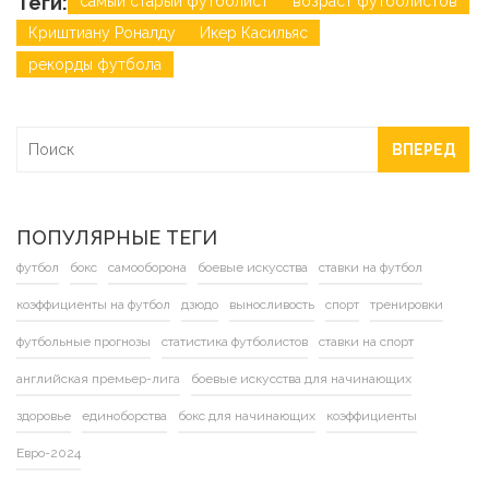
Теги:
самый старый футболист
возраст футболистов
Криштиану Роналду
Икер Касильяс
рекорды футбола
ВПЕРЕД
ПОПУЛЯРНЫЕ ТЕГИ
футбол
бокс
самооборона
боевые искусства
ставки на футбол
коэффициенты на футбол
дзюдо
выносливость
спорт
тренировки
футбольные прогнозы
статистика футболистов
ставки на спорт
английская премьер-лига
боевые искусства для начинающих
здоровье
единоборства
бокс для начинающих
коэффициенты
Евро-2024