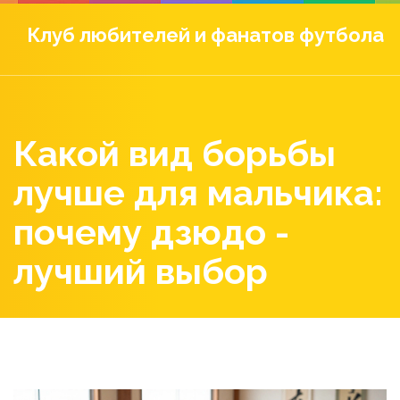
Клуб любителей и фанатов футбола
Какой вид борьбы
лучше для мальчика:
почему дзюдо -
лучший выбор