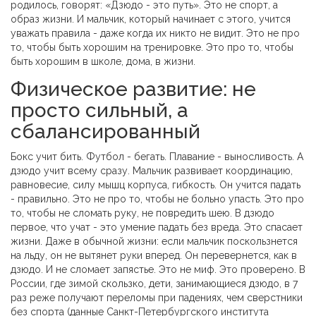
родилось, говорят: «Дзюдо - это путь». Это не спорт, а
образ жизни. И мальчик, который начинает с этого, учится
уважать правила - даже когда их никто не видит. Это не про
то, чтобы быть хорошим на тренировке. Это про то, чтобы
быть хорошим в школе, дома, в жизни.
Физическое развитие: не
просто сильный, а
сбалансированный
Бокс учит бить. Футбол - бегать. Плавание - выносливость. А
дзюдо учит всему сразу. Мальчик развивает координацию,
равновесие, силу мышц корпуса, гибкость. Он учится падать
- правильно. Это не про то, чтобы не больно упасть. Это про
то, чтобы не сломать руку, не повредить шею. В дзюдо
первое, что учат - это умение падать без вреда. Это спасает
жизни. Даже в обычной жизни: если мальчик поскользнется
на льду, он не вытянет руки вперед. Он перевернется, как в
дзюдо. И не сломает запястье. Это не миф. Это проверено. В
России, где зимой скользко, дети, занимающиеся дзюдо, в 7
раз реже получают переломы при падениях, чем сверстники
без спорта (данные Санкт-Петербургского института