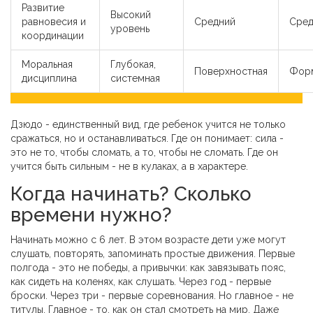
Развитие
Высокий
равновесия и
Средний
Сред
уровень
координации
Моральная
Глубокая,
Поверхностная
Форм
дисциплина
системная
Дзюдо - единственный вид, где ребенок учится не только
сражаться, но и останавливаться. Где он понимает: сила -
это не то, чтобы сломать, а то, чтобы не сломать. Где он
учится быть сильным - не в кулаках, а в характере.
Когда начинать? Сколько
времени нужно?
Начинать можно с 6 лет. В этом возрасте дети уже могут
слушать, повторять, запоминать простые движения. Первые
полгода - это не победы, а привычки: как завязывать пояс,
как сидеть на коленях, как слушать. Через год - первые
броски. Через три - первые соревнования. Но главное - не
титулы. Главное - то, как он стал смотреть на мир. Даже