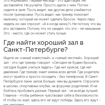
Это нормально. Первые месяцы - это адаптация. Не
заставляйте. Не ругайте. Просто идите с ним. Потом -
сидите в зале. Пусть видит, как другие дети улыбаются
после тренировки. Пусть видит, как тренер помогает
мальчику, который не может сделать бросок. Через пару
недель он сам спросит: «А я когда начну?» Не потому что вы
его заставили. Потому что он увидел, что это - не наказание.
Это - место, где он может стать лучше.
Где найти хороший зал в
Санкт-Петербурге?
Ищите не «самый известный», а «самый честный». Хороший
зал - это где тренер говорит: «Сегодня не будем бросать,
сегодня будем учиться падать». Где нет криков, где нет
давления. Где тренер знает имена всех детей. Где родители
могут прийти и просто посидеть - без телефонов. В Санкт-
Петербурге таких залов больше, чем вы думаете. Спросите
в школах, спортивных клубах, на форумах родителей. И не
бойтесь пробовать разные. Первый зал - не всегда лучший.
Главное - чтобы ребенок чувствовал себя в безопасности.
И чтобы он знал: здесь его не ждут победы. Здесь его ждут -
как человека.