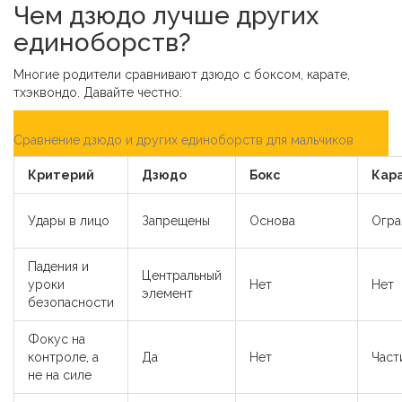
Чем дзюдо лучше других
единоборств?
Многие родители сравнивают дзюдо с боксом, карате,
тхэквондо. Давайте честно:
Сравнение дзюдо и других единоборств для мальчиков
Критерий
Дзюдо
Бокс
Кар
Удары в лицо
Запрещены
Основа
Огра
Падения и
Центральный
уроки
Нет
Нет
элемент
безопасности
Фокус на
контроле, а
Да
Нет
Част
не на силе