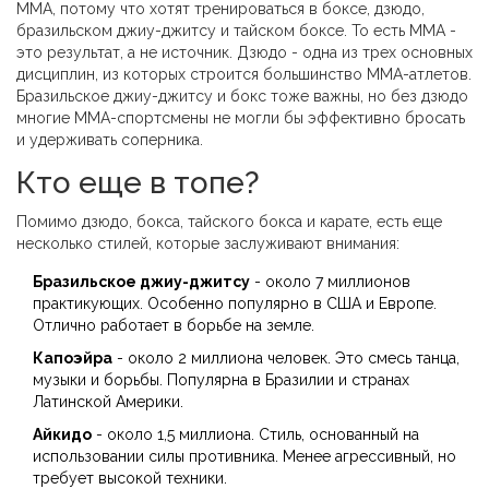
MMA, потому что хотят тренироваться в боксе, дзюдо,
бразильском джиу-джитсу и тайском боксе. То есть MMA -
это результат, а не источник. Дзюдо - одна из трех основных
дисциплин, из которых строится большинство MMA-атлетов.
Бразильское джиу-джитсу и бокс тоже важны, но без дзюдо
многие MMA-спортсмены не могли бы эффективно бросать
и удерживать соперника.
Кто еще в топе?
Помимо дзюдо, бокса, тайского бокса и карате, есть еще
несколько стилей, которые заслуживают внимания:
Бразильское джиу-джитсу
- около 7 миллионов
практикующих. Особенно популярно в США и Европе.
Отлично работает в борьбе на земле.
Капоэйра
- около 2 миллиона человек. Это смесь танца,
музыки и борьбы. Популярна в Бразилии и странах
Латинской Америки.
Айкидо
- около 1,5 миллиона. Стиль, основанный на
использовании силы противника. Менее агрессивный, но
требует высокой техники.