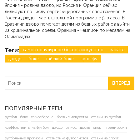
Япония - родина дзюдо, но Россия и Франция сейчас
лидируют по числу сертифицированных спортсменов. В
России дзюдо - часть школьной программы с 5 класса. В
Бразилии дзюдо помогает детям из бедных районов выйти
из криминальной среды. Франция - чемпион по медалям на
Олимпиадах.
Теги:
самое популярное боевое искусство
карате
дзюдо
бокс
тайский бокс
кунг-фу
ВПЕРЕД
ПОПУЛЯРНЫЕ ТЕГИ
футбол
бокс
самооборона
боевые искусства
ставки на футбол
коэффициенты на футбол
дзюдо
выносливость
спорт
тренировки
футбольные прогнозы
статистика футболистов
ставки на спорт