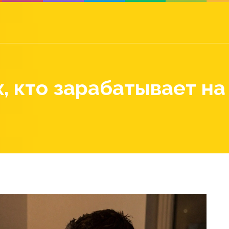
, кто зарабатывает на