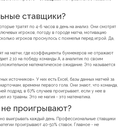
льные ставщики?
которые тратят по 4-6 часов в день на анализ. Они смотрят
 ключевых игроков, погоду в городе матча, мотивацию
сколько игроков проснулось с похмелья перед игрой. Да,
вят на матчи, где коэффициенты букмекеров не отражают
ает 2.10 на победу команды А, а аналитик по своим
 положительное математическое ожидание. Это называется
ых источников». У них есть Excel, базы данных матчей за
карточкам, времени первого гола. Они знают, что команда,
чей подряд, в 67% случаев проигрывает, если у нее в
ел из травмы. Это не магия - это математика.
а не проигрывают?
жно выигрывать каждый день. Профессиональные ставщики
ратегии проигрывают 40-50% ставок. Главное - не