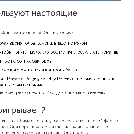
ользуют настоящие
 «бывших тренеров». Они используют:
лючая время голов, замены, владение мячом
 чтобы понять, насколько реалистичны результаты команды
нные на сотнях факторов
тического ожидания и контроля банка
ми
- Pinnacle, Bet365, 1xBet (в России) - потому что низкие
ает, что вы не новичок
ь четкое преимущество. Иногда - один матч в неделю.
оигрывает?
вят на любимую команду, даже если она в плохой форме.
все. Они верят в «счастливые числа» или «сигналы от
ко денег ушло за год на ставки. Они просто