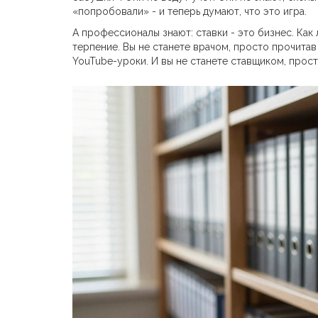
«попробовали» - и теперь думают, что это игра.
А профессионалы знают: ставки - это бизнес. Как 
терпение. Вы не станете врачом, просто прочита
YouTube-уроки. И вы не станете ставщиком, прос