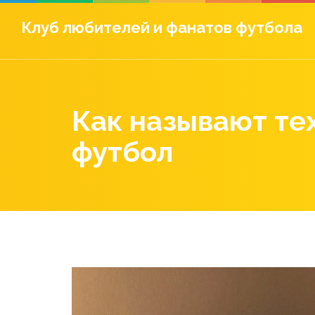
Клуб любителей и фанатов футбола
Как называют тех
футбол