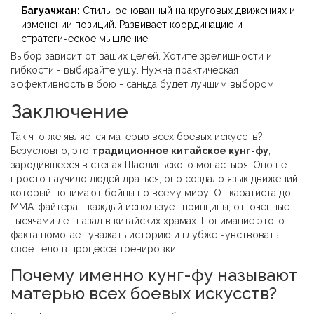
Багуачжан:
Стиль, основанный на круговых движениях и
изменении позиций. Развивает координацию и
стратегическое мышление.
Выбор зависит от ваших целей. Хотите зрелищности и
гибкости - выбирайте ушу. Нужна практическая
эффективность в бою - саньда будет лучшим выбором.
Заключение
Так что же является матерью всех боевых искусств?
Безусловно, это
традиционное китайское кунг-фу
,
зародившееся в стенах Шаолиньского монастыря. Оно не
просто научило людей драться; оно создало язык движений,
который понимают бойцы по всему миру. От каратиста до
MMA-файтера - каждый использует принципы, отточенные
тысячами лет назад в китайских храмах. Понимание этого
факта помогает уважать историю и глубже чувствовать
свое тело в процессе тренировки.
Почему именно кунг-фу называют
матерью всех боевых искусств?