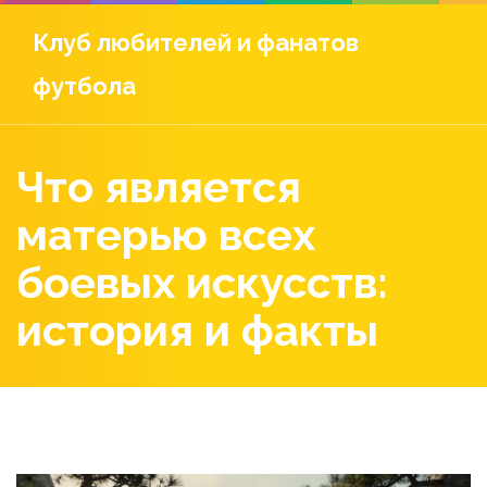
Клуб любителей и фанатов
футбола
Что является
матерью всех
боевых искусств:
история и факты