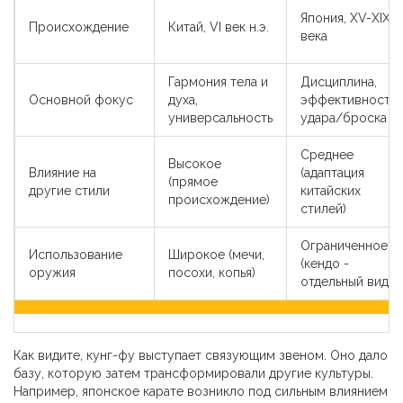
Япония, XV-XIX
Происхождение
Китай, VI век н.э.
века
Гармония тела и
Дисциплина,
Основной фокус
духа,
эффективность
универсальность
удара/броска
Среднее
Высокое
Влияние на
(адаптация
(прямое
другие стили
китайских
происхождение)
стилей)
Ограниченное
Использование
Широкое (мечи,
(кендо -
оружия
посохи, копья)
отдельный вид)
Как видите, кунг-фу выступает связующим звеном. Оно дало
базу, которую затем трансформировали другие культуры.
Например, японское карате возникло под сильным влиянием