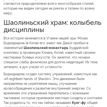
считаются прародителями всего многообразия стилей,
которые мы видим сегодня на рингах и татами по всему
миру.
Шаолиньский храм: колыбель
дисциплины
Вся история начинается в VI веке нашей эры. Монах
Бодхидхарма (в Китае его знают как Дамо) прибыл в
знаменитый
Шаолиньский монастырь
буддийский
комплекс в провинции Хэнань, Китай, известный своими
мастерами боевых искусств
. Он заметил, что монахи
слишком слабы физически для долгих медитаций. Их тела
затекало, а дух угасал от усталости.
Бодхидхарма создал систему упражнений, известную как
«И-eighteen hands of Shaolin». Эти движения были
направлены на укрепление мышц, улучшение
кровообращения и развитие внутренней энергии. Со
временем эти упражнения переплелись с военными
тактиками, которые применяли местные солдаты и охотники.
Так родилось то, что мы сейчас называем
Кунг-фу
общее