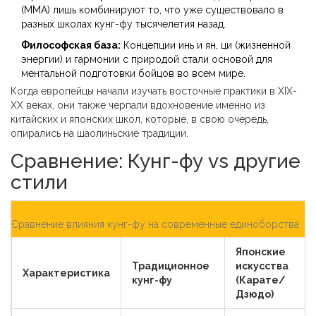
(MMA) лишь комбинируют то, что уже существовало в
разных школах кунг-фу тысячелетия назад.
Философская база:
Концепции инь и ян, ци (жизненной
энергии) и гармонии с природой стали основой для
ментальной подготовки бойцов во всем мире.
Когда европейцы начали изучать восточные практики в XIX-
XX веках, они также черпали вдохновение именно из
китайских и японских школ, которые, в свою очередь,
опирались на шаолиньские традиции.
Сравнение: Кунг-фу vs другие
стили
Сравнение влияния кунг-фу на современные единоборства
Японские
Традиционное
искусства
Характеристика
кунг-фу
(Карате/
Дзюдо)