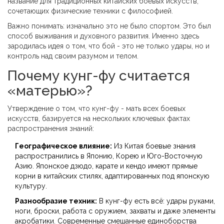
название для традиционных китайских боевых искусств,
сочетающих физические техники с философией
.
Важно понимать: изначально это не было спортом. Это был
способ выживания и духовного развития. Именно здесь
зародилась идея о том, что бой - это не только удары, но и
контроль над своим разумом и телом.
Почему кунг-фу считается
«матерью»?
Утверждение о том, что кунг-фу - мать всех боевых
искусств, базируется на нескольких ключевых фактах
распространения знаний:
Географическое влияние:
Из Китая боевые знания
распространились в Японию, Корею и Юго-Восточную
Азию. Японское дзюдо, карате и кендо имеют прямые
корни в китайских стилях, адаптированных под японскую
культуру.
Разнообразие техник:
В кунг-фу есть всё: удары руками,
ноги, броски, работа с оружием, захваты и даже элементы
акробатики. Современные смешанные единоборства