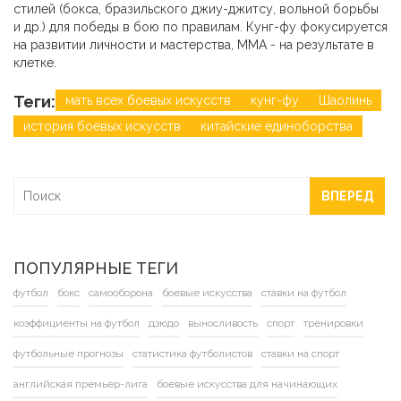
стилей (бокса, бразильского джиу-джитсу, вольной борьбы
и др.) для победы в бою по правилам. Кунг-фу фокусируется
на развитии личности и мастерства, ММА - на результате в
клетке.
Теги:
мать всех боевых искусств
кунг-фу
Шаолинь
история боевых искусств
китайские единоборства
ВПЕРЕД
ПОПУЛЯРНЫЕ ТЕГИ
футбол
бокс
самооборона
боевые искусства
ставки на футбол
коэффициенты на футбол
дзюдо
выносливость
спорт
тренировки
футбольные прогнозы
статистика футболистов
ставки на спорт
английская премьер-лига
боевые искусства для начинающих